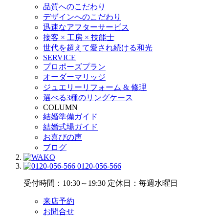
品質へのこだわり
デザインへのこだわり
迅速なアフターサービス
接客 × 工房 × 技能士
世代を超えて愛され続ける和光
SERVICE
プロポーズプラン
オーダーマリッジ
ジュエリーリフォーム & 修理
選べる3種のリングケース
COLUMN
結婚準備ガイド
結婚式場ガイド
お喜びの声
ブログ
0120-056-566
受付時間：10:30～19:30
定休日：毎週水曜日
来店予約
お問合せ