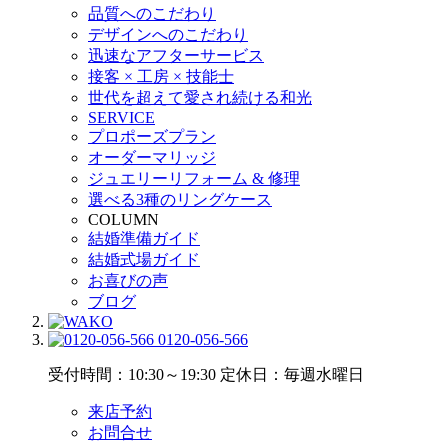
品質へのこだわり
デザインへのこだわり
迅速なアフターサービス
接客 × 工房 × 技能士
世代を超えて愛され続ける和光
SERVICE
プロポーズプラン
オーダーマリッジ
ジュエリーリフォーム & 修理
選べる3種のリングケース
COLUMN
結婚準備ガイド
結婚式場ガイド
お喜びの声
ブログ
0120-056-566
受付時間：10:30～19:30
定休日：毎週水曜日
来店予約
お問合せ