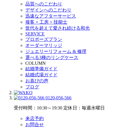
品質へのこだわり
デザインへのこだわり
迅速なアフターサービス
接客 × 工房 × 技能士
世代を超えて愛され続ける和光
SERVICE
プロポーズプラン
オーダーマリッジ
ジュエリーリフォーム & 修理
選べる3種のリングケース
COLUMN
結婚準備ガイド
結婚式場ガイド
お喜びの声
ブログ
0120-056-566
受付時間：10:30～19:30
定休日：毎週水曜日
来店予約
お問合せ