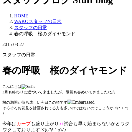
スタッフブログ
Stuff blog
HOME
WAKOスタッフの日常
スタッフの日常
春の呼吸 桜のダイヤモンド
2015-03-27
スタッフの日常
春の呼吸 桜のダイヤモンド
こんにちは
3月も終わりに近づいて来ましたが、陽気も春めいてきましたね☆
桜の満開が待ち遠しい今日この頃です
そろそろお花見を計画されてる方も多いのではないのでしょうかヾ(*´ｴ`*)
ﾉ
今年は
カープ
も盛り上がり
♪♪
試合も早く始まらないかとワク
ワクしておりますヾ(o´∀｀o)ﾉ♪