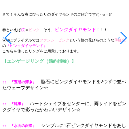
さて！そんな春にぴったりのダイヤモンドのご紹介です
?(・ω・)?
ピンクダイヤモンド
春といえば
桜
＝
ピンク
そう、
！！！
<
>
WAKOブライダルでは
ファンシーピンク
という桜の花びらのような
薄紅色
の
『
ピンクダイヤモンド
』
こちらを使ったリングをご用意しております。
【エンゲージリング（婚約指輪）】
脇石にピンクダイヤモンドを2つずつ並べ
↑↑ 『五感の輝き』
たウェーブデザイン☆
ハートシェイプをセンターに、両サイドをピン
↑↑ 『純潔』
クダイヤで彩ったかわいいデザイン☆
シンプルに1石ピンクダイヤモンドをあし
↑↑ 『水面の銀星』