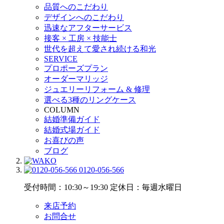
品質へのこだわり
デザインへのこだわり
迅速なアフターサービス
接客 × 工房 × 技能士
世代を超えて愛され続ける和光
SERVICE
プロポーズプラン
オーダーマリッジ
ジュエリーリフォーム & 修理
選べる3種のリングケース
COLUMN
結婚準備ガイド
結婚式場ガイド
お喜びの声
ブログ
0120-056-566
受付時間：10:30～19:30
定休日：毎週水曜日
来店予約
お問合せ