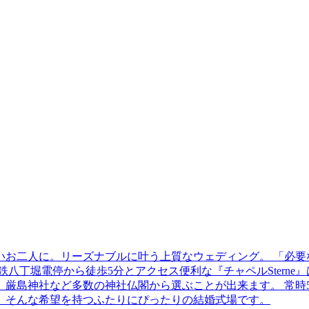
お二人に。リーズナブルに叶う上質なウェディング。 「必要
八丁堀電停から徒歩5分とアクセス便利な『チャペルStern
厳島神社など多数の神社仏閣から選ぶことが出来ます。 常時5
、そんな希望を持つふたりにぴったりの結婚式場です。