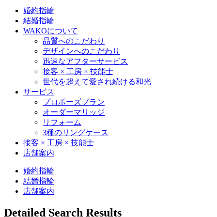
婚約指輪
結婚指輪
WAKOについて
品質へのこだわり
デザインへのこだわり
迅速なアフターサービス
接客 × 工房 × 技能士
世代を超えて愛され続ける和光
サービス
プロポーズプラン
オーダーマリッジ
リフォーム
3種のリングケース
接客 × 工房 × 技能士
店舗案内
婚約指輪
結婚指輪
店舗案内
Detailed Search Results