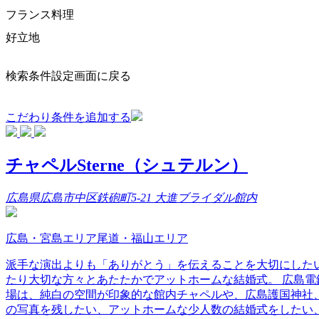
フランス料理
好立地
検索条件設定画面に戻る
こだわり条件を追加する
チャペルSterne（シュテルン）
広島県広島市中区鉄砲町5-21 大進ブライダル館内
広島・宮島エリア尾道・福山エリア
派手な演出よりも「ありがとう」を伝えることを大切にしたい
たり大切な方々とあたたかでアットホームな結婚式。 広島電鉄
場は、純白の空間が印象的な館内チャペルや、広島護国神社、
の写真を残したい、アットホームな少人数の結婚式をしたい