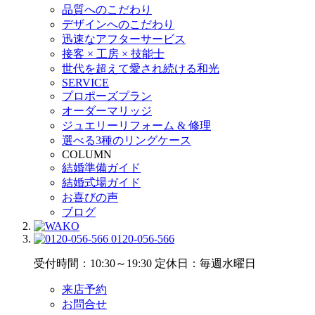
品質へのこだわり
デザインへのこだわり
迅速なアフターサービス
接客 × 工房 × 技能士
世代を超えて愛され続ける和光
SERVICE
プロポーズプラン
オーダーマリッジ
ジュエリーリフォーム & 修理
選べる3種のリングケース
COLUMN
結婚準備ガイド
結婚式場ガイド
お喜びの声
ブログ
0120-056-566
受付時間：10:30～19:30
定休日：毎週水曜日
来店予約
お問合せ