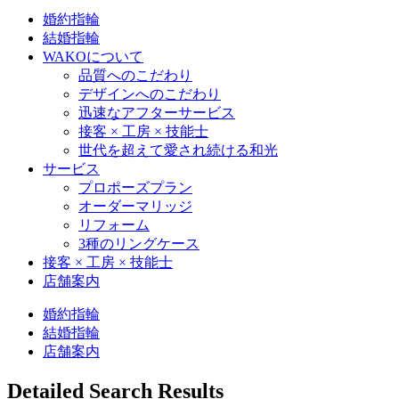
婚約指輪
結婚指輪
WAKOについて
品質へのこだわり
デザインへのこだわり
迅速なアフターサービス
接客 × 工房 × 技能士
世代を超えて愛され続ける和光
サービス
プロポーズプラン
オーダーマリッジ
リフォーム
3種のリングケース
接客 × 工房 × 技能士
店舗案内
婚約指輪
結婚指輪
店舗案内
Detailed Search Results