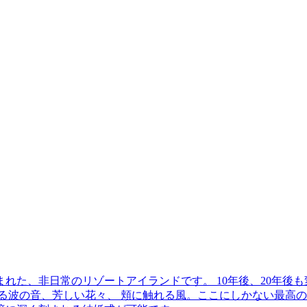
れた、非日常のリゾートアイランドです。 10年後、20年後
る波の音、芳しい花々、 頬に触れる風。ここにしかない最高