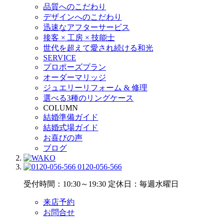
品質へのこだわり
デザインへのこだわり
迅速なアフターサービス
接客 × 工房 × 技能士
世代を超えて愛され続ける和光
SERVICE
プロポーズプラン
オーダーマリッジ
ジュエリーリフォーム & 修理
選べる3種のリングケース
COLUMN
結婚準備ガイド
結婚式場ガイド
お喜びの声
ブログ
0120-056-566
受付時間：10:30～19:30
定休日：毎週水曜日
来店予約
お問合せ