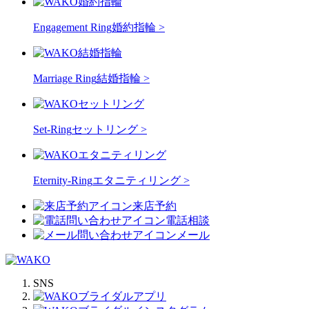
Engagement Ring
婚約指輪 >
Marriage Ring
結婚指輪 >
Set-Ring
セットリング >
Eternity-Ring
エタニティリング >
来店予約
電話相談
メール
SNS