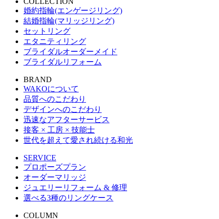
COLLECTION
婚約指輪(エンゲージリング)
結婚指輪(マリッジリング)
セットリング
エタニティリング
ブライダルオーダーメイド
ブライダルリフォーム
BRAND
WAKOについて
品質へのこだわり
デザインへのこだわり
迅速なアフターサービス
接客 × 工房 × 技能士
世代を超えて愛され続ける和光
SERVICE
プロポーズプラン
オーダーマリッジ
ジュエリーリフォーム & 修理
選べる3種のリングケース
COLUMN