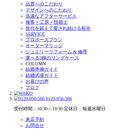
品質へのこだわり
デザインへのこだわり
迅速なアフターサービス
接客 × 工房 × 技能士
世代を超えて愛され続ける和光
SERVICE
プロポーズプラン
オーダーマリッジ
ジュエリーリフォーム & 修理
選べる3種のリングケース
COLUMN
結婚準備ガイド
結婚式場ガイド
お喜びの声
ブログ
0120-056-566
受付時間：10:30～19:30
定休日：毎週水曜日
来店予約
お問合せ