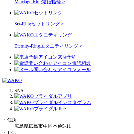
Marriage Ring
結婚指輪 >
Set-Ring
セットリング >
Eternity-Ring
エタニティリング >
来店予約
電話相談
メール
SNS
・住所
広島県広島市中区本通5-11
・TEL