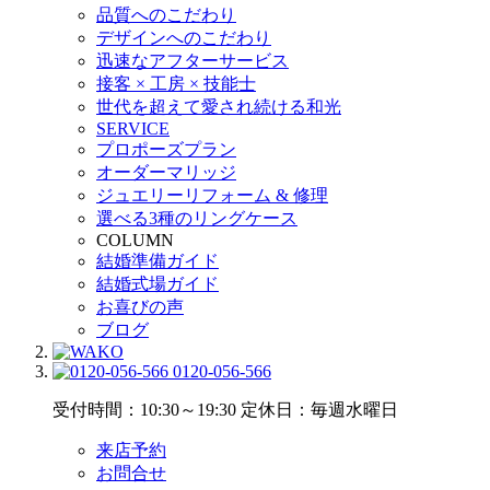
品質へのこだわり
デザインへのこだわり
迅速なアフターサービス
接客 × 工房 × 技能士
世代を超えて愛され続ける和光
SERVICE
プロポーズプラン
オーダーマリッジ
ジュエリーリフォーム & 修理
選べる3種のリングケース
COLUMN
結婚準備ガイド
結婚式場ガイド
お喜びの声
ブログ
0120-056-566
受付時間：10:30～19:30
定休日：毎週水曜日
来店予約
お問合せ