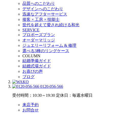
品質へのこだわり
デザインへのこだわり
迅速なアフターサービス
接客 × 工房 × 技能士
世代を超えて愛され続ける和光
SERVICE
プロポーズプラン
オーダーマリッジ
ジュエリーリフォーム & 修理
選べる3種のリングケース
COLUMN
結婚準備ガイド
結婚式場ガイド
お喜びの声
ブログ
0120-056-566
受付時間：10:30～19:30
定休日：毎週水曜日
来店予約
お問合せ