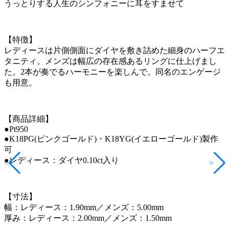
うっとりする人生のシンフォニーに耳をすませて
【特徴】
レディースは片側側面にダイヤを敷き詰めた細身のハーフエ
タニティ。メンズは幅広の存在感あるリングに仕上げまし
た。2本が奏でるハーモニーを楽しんで。同名のエンゲージ
も用意。
【商品詳細】
●Pt950
●K18PG(ピンクゴールド)・K18YG(イエローゴールド)製作
可
●レディース：ダイヤ0.10ct入り
<
>
【寸法】
幅：レディース：1.90mm／メンズ：5.00mm
厚み：レディース：2.00mm／メンズ：1.50mm