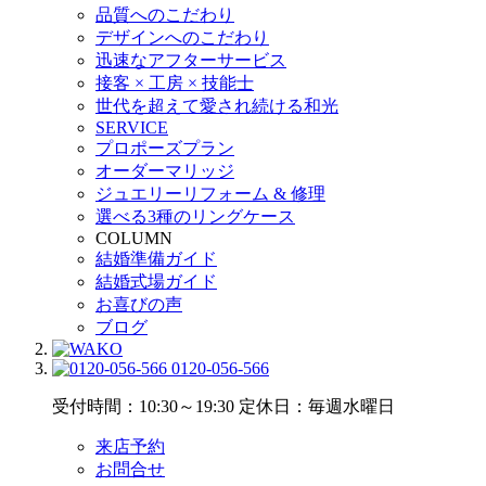
品質へのこだわり
デザインへのこだわり
迅速なアフターサービス
接客 × 工房 × 技能士
世代を超えて愛され続ける和光
SERVICE
プロポーズプラン
オーダーマリッジ
ジュエリーリフォーム & 修理
選べる3種のリングケース
COLUMN
結婚準備ガイド
結婚式場ガイド
お喜びの声
ブログ
0120-056-566
受付時間：10:30～19:30
定休日：毎週水曜日
来店予約
お問合せ