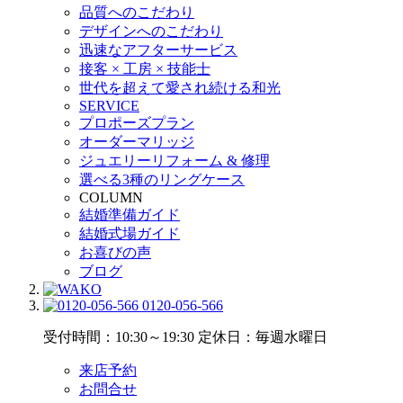
品質へのこだわり
デザインへのこだわり
迅速なアフターサービス
接客 × 工房 × 技能士
世代を超えて愛され続ける和光
SERVICE
プロポーズプラン
オーダーマリッジ
ジュエリーリフォーム & 修理
選べる3種のリングケース
COLUMN
結婚準備ガイド
結婚式場ガイド
お喜びの声
ブログ
0120-056-566
受付時間：10:30～19:30
定休日：毎週水曜日
来店予約
お問合せ