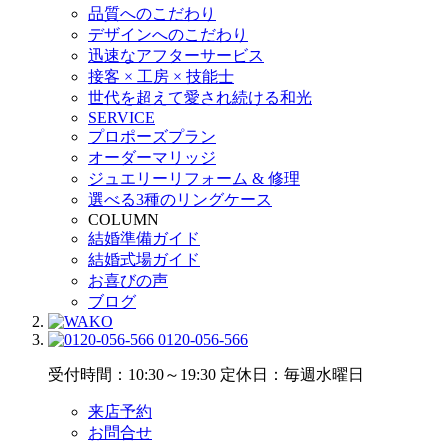
品質へのこだわり
デザインへのこだわり
迅速なアフターサービス
接客 × 工房 × 技能士
世代を超えて愛され続ける和光
SERVICE
プロポーズプラン
オーダーマリッジ
ジュエリーリフォーム & 修理
選べる3種のリングケース
COLUMN
結婚準備ガイド
結婚式場ガイド
お喜びの声
ブログ
0120-056-566
受付時間：10:30～19:30
定休日：毎週水曜日
来店予約
お問合せ