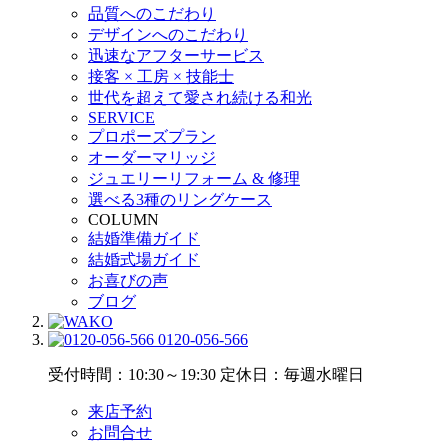
品質へのこだわり
デザインへのこだわり
迅速なアフターサービス
接客 × 工房 × 技能士
世代を超えて愛され続ける和光
SERVICE
プロポーズプラン
オーダーマリッジ
ジュエリーリフォーム & 修理
選べる3種のリングケース
COLUMN
結婚準備ガイド
結婚式場ガイド
お喜びの声
ブログ
0120-056-566
受付時間：10:30～19:30
定休日：毎週水曜日
来店予約
お問合せ