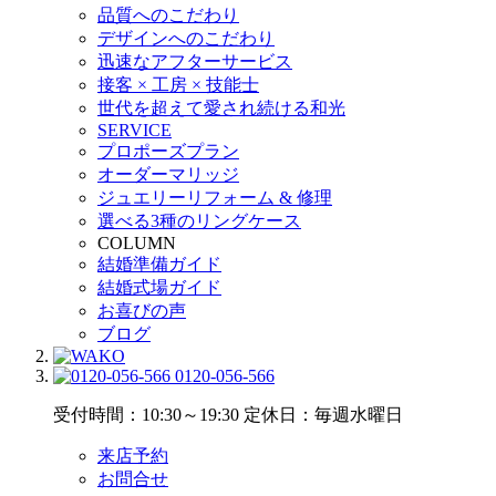
品質へのこだわり
デザインへのこだわり
迅速なアフターサービス
接客 × 工房 × 技能士
世代を超えて愛され続ける和光
SERVICE
プロポーズプラン
オーダーマリッジ
ジュエリーリフォーム & 修理
選べる3種のリングケース
COLUMN
結婚準備ガイド
結婚式場ガイド
お喜びの声
ブログ
0120-056-566
受付時間：10:30～19:30
定休日：毎週水曜日
来店予約
お問合せ