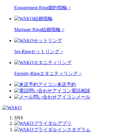
Engagement Ring
婚約指輪 >
Marriage Ring
結婚指輪 >
Set-Ring
セットリング >
Eternity-Ring
エタニティリング >
来店予約
電話相談
メール
SNS