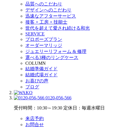
品質へのこだわり
デザインへのこだわり
迅速なアフターサービス
接客 × 工房 × 技能士
世代を超えて愛され続ける和光
SERVICE
プロポーズプラン
オーダーマリッジ
ジュエリーリフォーム & 修理
選べる3種のリングケース
COLUMN
結婚準備ガイド
結婚式場ガイド
お喜びの声
ブログ
0120-056-566
受付時間：10:30～19:30
定休日：毎週水曜日
来店予約
お問合せ