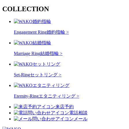
COLLECTION
Engagement Ring
婚約指輪 >
Marriage Ring
結婚指輪 >
Set-Ring
セットリング >
Eternity-Ring
エタニティリング >
来店予約
電話相談
メール