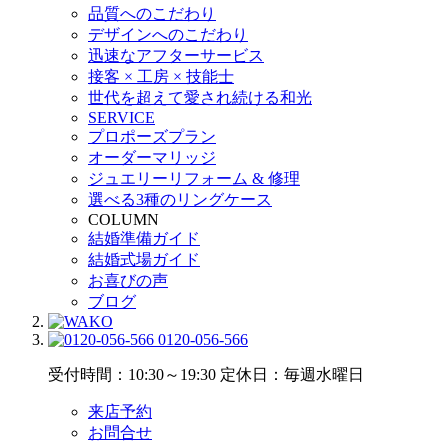
品質へのこだわり
デザインへのこだわり
迅速なアフターサービス
接客 × 工房 × 技能士
世代を超えて愛され続ける和光
SERVICE
プロポーズプラン
オーダーマリッジ
ジュエリーリフォーム & 修理
選べる3種のリングケース
COLUMN
結婚準備ガイド
結婚式場ガイド
お喜びの声
ブログ
0120-056-566
受付時間：10:30～19:30
定休日：毎週水曜日
来店予約
お問合せ