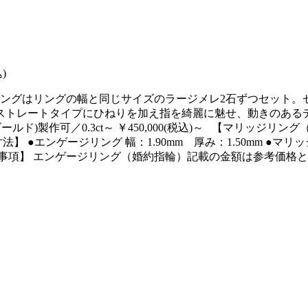
)
リングはリングの幅と同じサイズのラージメレ2石ずつセット。
ストレートタイプにひねりを加え指を綺麗に魅せ、動きのある
ローゴールド)製作可／0.3ct～ ￥450,000(税込)～ 【マリッジリ
 ●エンゲージリング 幅：1.90mm 厚み：1.50mm ●マリッジ
ける注意事項】 エンゲージリング（婚約指輪）記載の金額は参考