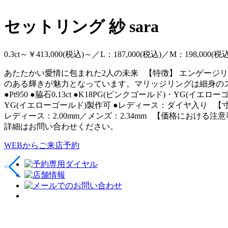
セットリング
紗 sara
0.3ct～￥413,000(税込)～／L：187,000(税込)／M：198,000(税込
あたたかい愛情に包まれた2人の未来 【特徴】 エンゲージ
のある輝きが魅力となっています。マリッジリングは細身の
●Pt950 ●脇石0.13ct ●K18PG(ピンクゴールド)・YG(イエ
YG(イエローゴールド)製作可 ●レディース：ダイヤ入り 【寸法】
レディース：2.00mm／メンズ：2.34mm 【価格にお
詳細はお問い合わせください。
WEBからご来店予約
<