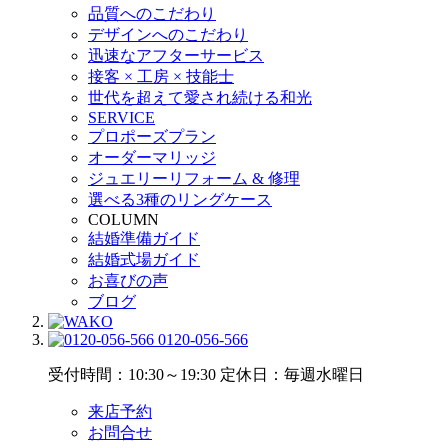
品質へのこだわり
デザインへのこだわり
迅速なアフターサービス
接客 × 工房 × 技能士
世代を超えて愛され続ける和光
SERVICE
プロポーズプラン
オーダーマリッジ
ジュエリーリフォーム & 修理
選べる3種のリングケース
COLUMN
結婚準備ガイド
結婚式場ガイド
お喜びの声
ブログ
0120-056-566
受付時間：10:30～19:30
定休日：毎週水曜日
来店予約
お問合せ