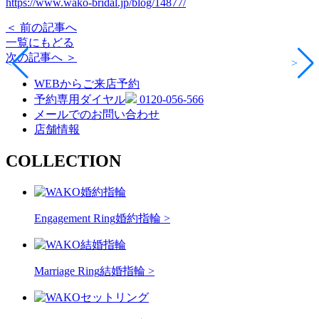
https://www.wako-bridal.jp/blog/14877/
＜ 前の記事へ
一覧にもどる
次の記事へ ＞
<
>
WEBからご来店予約
予約専用ダイヤル
0120-056-566
メールでのお問い合わせ
店舗情報
COLLECTION
Engagement Ring
婚約指輪 >
Marriage Ring
結婚指輪 >