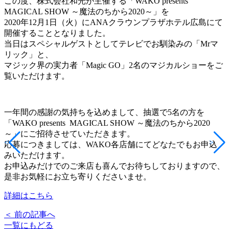
この度、株式会社和光が主催する
「WAKO presents
MAGICAL SHOW ～魔法のちから2020～」
を
2020年12月1日（火）にANAクラウンプラザホテル広島にて
開催することとなりました。
当日はスペシャルゲストとしてテレビでお馴染みの「Mrマ
リック」と、
マジック界の実力者「Magic GO」2名のマジカルショーをご
覧いただけます。
一年間の感謝の気持ちを込めまして、抽選で5名の方を
「WAKO presents MAGICAL SHOW ～魔法のちから2020
～」にご招待させていただきます。
<
>
応募につきましては、WAKO各店舗にてどなたでもお申込
みいただけます。
お申込みだけでのご来店も喜んでお待ちしておりますので、
是非お気軽にお立ち寄りくださいませ。
詳細はこちら
＜ 前の記事へ
一覧にもどる