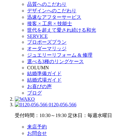
品質へのこだわり
デザインへのこだわり
迅速なアフターサービス
接客 × 工房 × 技能士
世代を超えて愛され続ける和光
SERVICE
プロポーズプラン
オーダーマリッジ
ジュエリーリフォーム & 修理
選べる3種のリングケース
COLUMN
結婚準備ガイド
結婚式場ガイド
お喜びの声
ブログ
0120-056-566
受付時間：10:30～19:30
定休日：毎週水曜日
来店予約
お問合せ