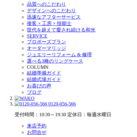
品質へのこだわり
デザインへのこだわり
迅速なアフターサービス
接客 × 工房 × 技能士
世代を超えて愛され続ける和光
SERVICE
プロポーズプラン
オーダーマリッジ
ジュエリーリフォーム & 修理
選べる3種のリングケース
COLUMN
結婚準備ガイド
結婚式場ガイド
お喜びの声
ブログ
0120-056-566
受付時間：10:30～19:30
定休日：毎週水曜日
来店予約
お問合せ