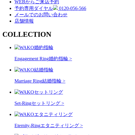
WEBからご来店予約
予約専用ダイヤル
0120-056-566
メールでのお問い合わせ
店舗情報
COLLECTION
Engagement Ring
婚約指輪 >
Marriage Ring
結婚指輪 >
Set-Ring
セットリング >
Eternity-Ring
エタニティリング >