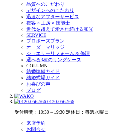
品質へのこだわり
デザインへのこだわり
迅速なアフターサービス
接客 × 工房 × 技能士
世代を超えて愛され続ける和光
SERVICE
プロポーズプラン
オーダーマリッジ
ジュエリーリフォーム & 修理
選べる3種のリングケース
COLUMN
結婚準備ガイド
結婚式場ガイド
お喜びの声
ブログ
0120-056-566
受付時間：10:30～19:30
定休日：毎週水曜日
来店予約
お問合せ