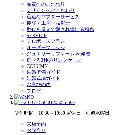
品質へのこだわり
デザインへのこだわり
迅速なアフターサービス
接客 × 工房 × 技能士
世代を超えて愛され続ける和光
SERVICE
プロポーズプラン
オーダーマリッジ
ジュエリーリフォーム & 修理
選べる3種のリングケース
COLUMN
結婚準備ガイド
結婚式場ガイド
お喜びの声
ブログ
0120-056-566
受付時間：10:30～19:30
定休日：毎週水曜日
来店予約
お問合せ