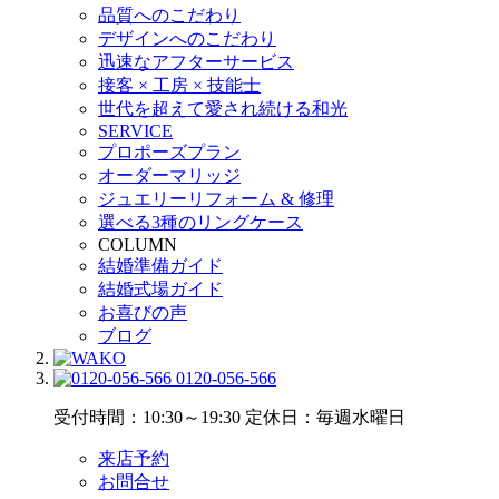
品質へのこだわり
デザインへのこだわり
迅速なアフターサービス
接客 × 工房 × 技能士
世代を超えて愛され続ける和光
SERVICE
プロポーズプラン
オーダーマリッジ
ジュエリーリフォーム & 修理
選べる3種のリングケース
COLUMN
結婚準備ガイド
結婚式場ガイド
お喜びの声
ブログ
0120-056-566
受付時間：10:30～19:30
定休日：毎週水曜日
来店予約
お問合せ