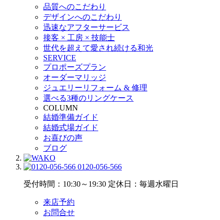
品質へのこだわり
デザインへのこだわり
迅速なアフターサービス
接客 × 工房 × 技能士
世代を超えて愛され続ける和光
SERVICE
プロポーズプラン
オーダーマリッジ
ジュエリーリフォーム & 修理
選べる3種のリングケース
COLUMN
結婚準備ガイド
結婚式場ガイド
お喜びの声
ブログ
0120-056-566
受付時間：10:30～19:30
定休日：毎週水曜日
来店予約
お問合せ