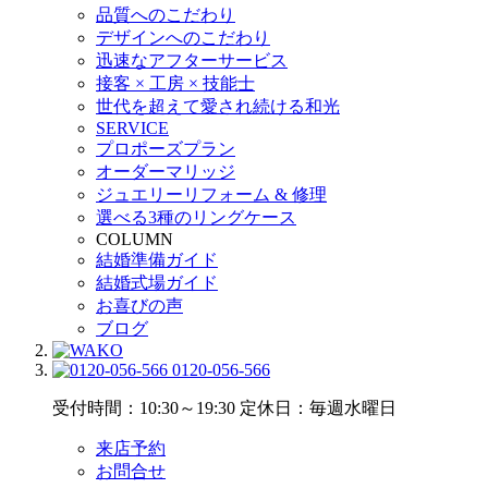
品質へのこだわり
デザインへのこだわり
迅速なアフターサービス
接客 × 工房 × 技能士
世代を超えて愛され続ける和光
SERVICE
プロポーズプラン
オーダーマリッジ
ジュエリーリフォーム & 修理
選べる3種のリングケース
COLUMN
結婚準備ガイド
結婚式場ガイド
お喜びの声
ブログ
0120-056-566
受付時間：10:30～19:30
定休日：毎週水曜日
来店予約
お問合せ