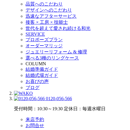
品質へのこだわり
デザインへのこだわり
迅速なアフターサービス
接客 × 工房 × 技能士
世代を超えて愛され続ける和光
SERVICE
プロポーズプラン
オーダーマリッジ
ジュエリーリフォーム & 修理
選べる3種のリングケース
COLUMN
結婚準備ガイド
結婚式場ガイド
お喜びの声
ブログ
0120-056-566
受付時間：10:30～19:30
定休日：毎週水曜日
来店予約
お問合せ