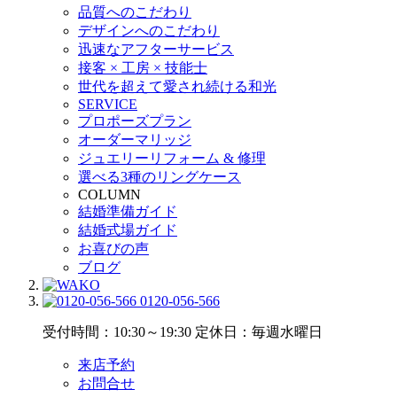
品質へのこだわり
デザインへのこだわり
迅速なアフターサービス
接客 × 工房 × 技能士
世代を超えて愛され続ける和光
SERVICE
プロポーズプラン
オーダーマリッジ
ジュエリーリフォーム & 修理
選べる3種のリングケース
COLUMN
結婚準備ガイド
結婚式場ガイド
お喜びの声
ブログ
0120-056-566
受付時間：10:30～19:30
定休日：毎週水曜日
来店予約
お問合せ