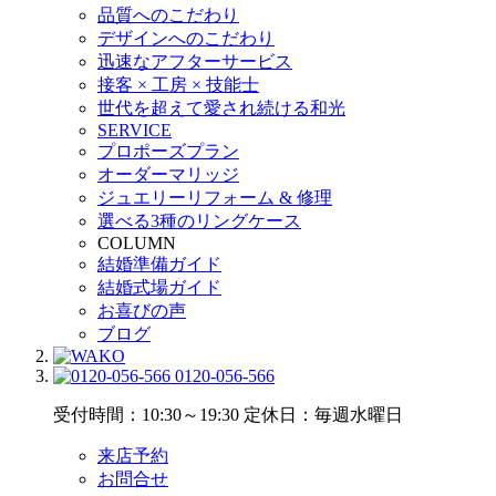
品質へのこだわり
デザインへのこだわり
迅速なアフターサービス
接客 × 工房 × 技能士
世代を超えて愛され続ける和光
SERVICE
プロポーズプラン
オーダーマリッジ
ジュエリーリフォーム & 修理
選べる3種のリングケース
COLUMN
結婚準備ガイド
結婚式場ガイド
お喜びの声
ブログ
0120-056-566
受付時間：10:30～19:30
定休日：毎週水曜日
来店予約
お問合せ