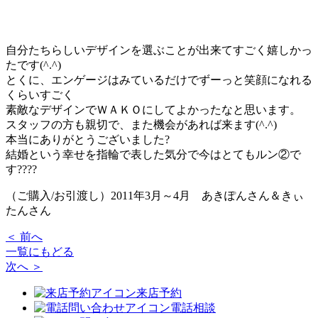
自分たちらしいデザインを選ぶことが出来てすごく嬉しかっ
たです(^.^)
とくに、エンゲージはみているだけでずーっと笑顔になれる
くらいすごく
素敵なデザインでＷＡＫＯにしてよかったなと思います。
スタッフの方も親切で、また機会があれば来ます(^.^)
本当にありがとうございました?
結婚という幸せを指輪で表した気分で今はとてもルン②で
す????
（ご購入/お引渡し）2011年3月～4月 あきぽんさん＆きぃ
たんさん
＜ 前へ
一覧にもどる
次へ ＞
来店予約
電話相談