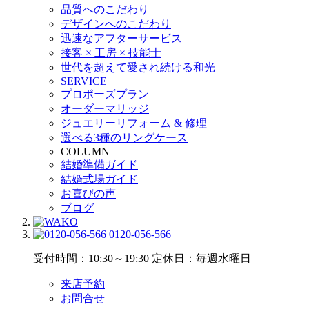
品質へのこだわり
デザインへのこだわり
迅速なアフターサービス
接客 × 工房 × 技能士
世代を超えて愛され続ける和光
SERVICE
プロポーズプラン
オーダーマリッジ
ジュエリーリフォーム & 修理
選べる3種のリングケース
COLUMN
結婚準備ガイド
結婚式場ガイド
お喜びの声
ブログ
0120-056-566
受付時間：10:30～19:30
定休日：毎週水曜日
来店予約
お問合せ