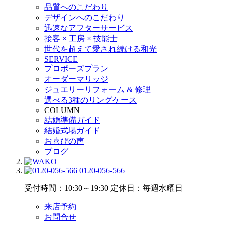
品質へのこだわり
デザインへのこだわり
迅速なアフターサービス
接客 × 工房 × 技能士
世代を超えて愛され続ける和光
SERVICE
プロポーズプラン
オーダーマリッジ
ジュエリーリフォーム & 修理
選べる3種のリングケース
COLUMN
結婚準備ガイド
結婚式場ガイド
お喜びの声
ブログ
0120-056-566
受付時間：10:30～19:30
定休日：毎週水曜日
来店予約
お問合せ