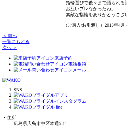
指輪選びで後々まで語られる話
お互いブレなかったね。
素敵な指輪をありがとうござ
(ご購入/お引渡し）2013年4
＜ 前へ
一覧にもどる
次へ ＞
来店予約
電話相談
メール
SNS
・住所
広島県広島市中区本通5-11