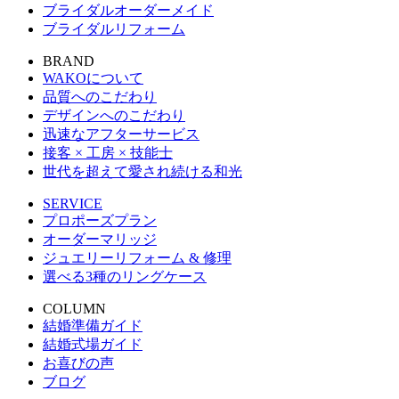
ブライダルオーダーメイド
ブライダルリフォーム
BRAND
WAKOについて
品質へのこだわり
デザインへのこだわり
迅速なアフターサービス
接客 × 工房 × 技能士
世代を超えて愛され続ける和光
SERVICE
プロポーズプラン
オーダーマリッジ
ジュエリーリフォーム & 修理
選べる3種のリングケース
COLUMN
結婚準備ガイド
結婚式場ガイド
お喜びの声
ブログ