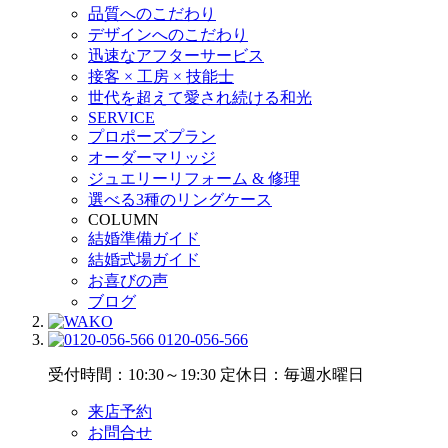
品質へのこだわり
デザインへのこだわり
迅速なアフターサービス
接客 × 工房 × 技能士
世代を超えて愛され続ける和光
SERVICE
プロポーズプラン
オーダーマリッジ
ジュエリーリフォーム & 修理
選べる3種のリングケース
COLUMN
結婚準備ガイド
結婚式場ガイド
お喜びの声
ブログ
0120-056-566
受付時間：10:30～19:30
定休日：毎週水曜日
来店予約
お問合せ