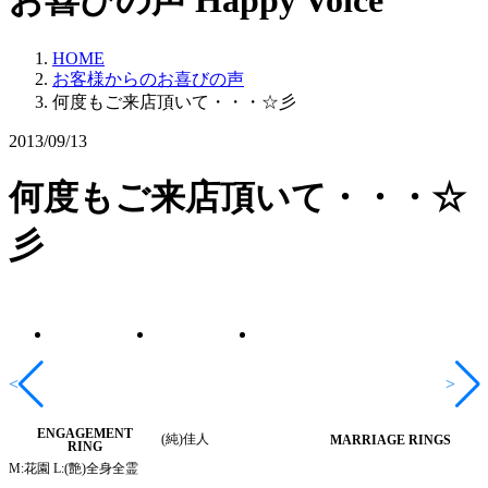
お喜びの声
Happy Voice
HOME
お客様からのお喜びの声
何度もご来店頂いて・・・☆彡
2013/09/13
何度もご来店頂いて・・・☆
彡
<
>
ENGAGEMENT
(純)佳人
MARRIAGE RINGS
RING
M:花園 L:(艶)全身全霊