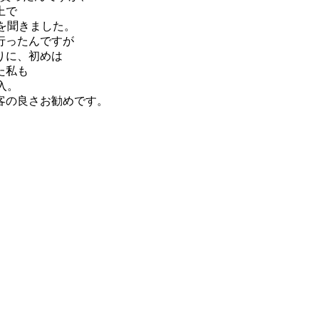
上で
事を聞きました。
行ったんですが
りに、初めは
た私も
購入。
客の良さお勧めです。