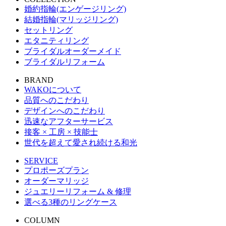
婚約指輪(エンゲージリング)
結婚指輪(マリッジリング)
セットリング
エタニティリング
ブライダルオーダーメイド
ブライダルリフォーム
BRAND
WAKOについて
品質へのこだわり
デザインへのこだわり
迅速なアフターサービス
接客 × 工房 × 技能士
世代を超えて愛され続ける和光
SERVICE
プロポーズプラン
オーダーマリッジ
ジュエリーリフォーム & 修理
選べる3種のリングケース
COLUMN