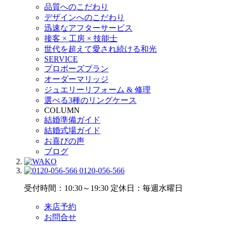
品質へのこだわり
デザインへのこだわり
迅速なアフターサービス
接客 × 工房 × 技能士
世代を超えて愛され続ける和光
SERVICE
プロポーズプラン
オーダーマリッジ
ジュエリーリフォーム & 修理
選べる3種のリングケース
COLUMN
結婚準備ガイド
結婚式場ガイド
お喜びの声
ブログ
0120-056-566
受付時間：10:30～19:30
定休日：毎週水曜日
来店予約
お問合せ