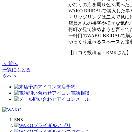
かなりの店を周り色々調べた
WAKO BRIDALで購入した
マリッジリングは二人で見に
店員さんの接客や様々な気配
何軒か見て決めようと言って
一軒目のWAKO BRIDALで
ゆっくり選べるスペースと接
【口コミ投稿者：RMKさん】
＜ 前へ
一覧にもどる
次へ ＞
来店予約
電話相談
メール
SNS