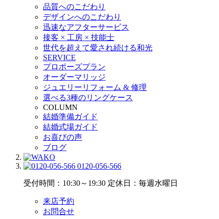
品質へのこだわり
デザインへのこだわり
迅速なアフターサービス
接客 × 工房 × 技能士
世代を超えて愛され続ける和光
SERVICE
プロポーズプラン
オーダーマリッジ
ジュエリーリフォーム & 修理
選べる3種のリングケース
COLUMN
結婚準備ガイド
結婚式場ガイド
お喜びの声
ブログ
0120-056-566
受付時間：10:30～19:30
定休日：毎週水曜日
来店予約
お問合せ