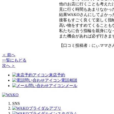
他のお店に行くことも考えた
見に行く時間もあまりなかっ
結果WAKOさんにしてよかっ
接客もすごく良くて楽しく指
高い物をすすめてくることも
私たちに合う指輪を親身にな
また機会があれば必ず行きま
【口コミ投稿者：にぃママさ
＜ 前へ
一覧にもどる
次へ ＞
来店予約
電話相談
メール
SNS