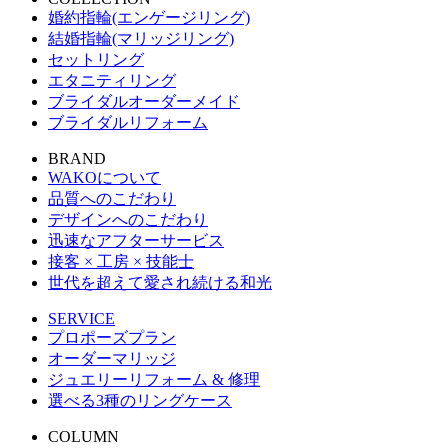
婚約指輪(エンゲージリング)
結婚指輪(マリッジリング)
セットリング
エタニティリング
ブライダルオーダーメイド
ブライダルリフォーム
BRAND
WAKOについて
品質へのこだわり
デザインへのこだわり
迅速なアフターサービス
接客 × 工房 × 技能士
世代を超えて愛され続ける和光
SERVICE
プロポーズプラン
オーダーマリッジ
ジュエリーリフォーム & 修理
選べる3種のリングケース
COLUMN