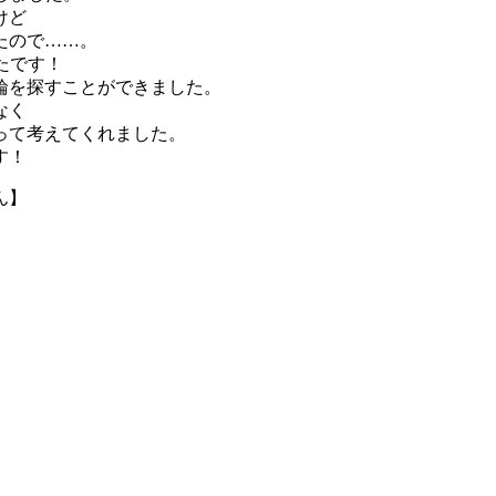
けど
たので……。
たです！
輪を探すことができました。
なく
って考えてくれました。
す！
ん】