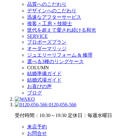
品質へのこだわり
デザインへのこだわり
迅速なアフターサービス
接客 × 工房 × 技能士
世代を超えて愛され続ける和光
SERVICE
プロポーズプラン
オーダーマリッジ
ジュエリーリフォーム & 修理
選べる3種のリングケース
COLUMN
結婚準備ガイド
結婚式場ガイド
お喜びの声
ブログ
0120-056-566
受付時間：10:30～19:30
定休日：毎週水曜日
来店予約
お問合せ