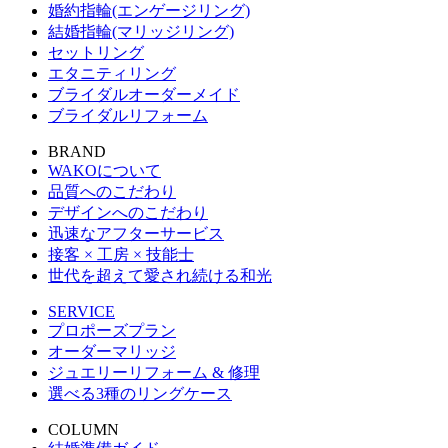
婚約指輪(エンゲージリング)
結婚指輪(マリッジリング)
セットリング
エタニティリング
ブライダルオーダーメイド
ブライダルリフォーム
BRAND
WAKOについて
品質へのこだわり
デザインへのこだわり
迅速なアフターサービス
接客 × 工房 × 技能士
世代を超えて愛され続ける和光
SERVICE
プロポーズプラン
オーダーマリッジ
ジュエリーリフォーム & 修理
選べる3種のリングケース
COLUMN