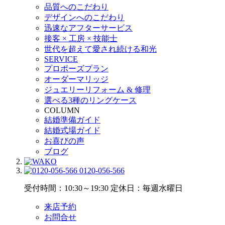
品質へのこだわり
デザインへのこだわり
迅速なアフターサービス
接客 × 工房 × 技能士
世代を超えて愛され続ける和光
SERVICE
プロポーズプラン
オーダーマリッジ
ジュエリーリフォーム & 修理
選べる3種のリングケース
COLUMN
結婚準備ガイド
結婚式場ガイド
お喜びの声
ブログ
0120-056-566
受付時間：10:30～19:30
定休日：毎週水曜日
来店予約
お問合せ