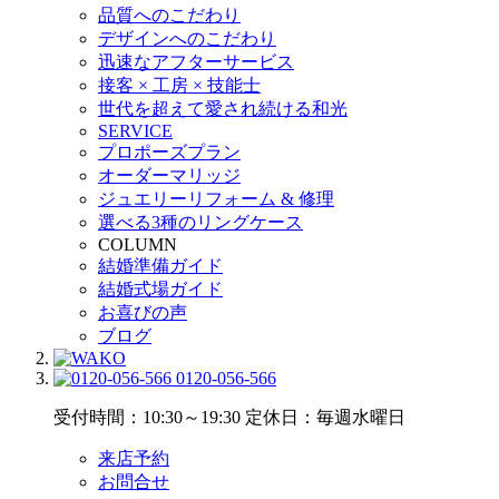
品質へのこだわり
デザインへのこだわり
迅速なアフターサービス
接客 × 工房 × 技能士
世代を超えて愛され続ける和光
SERVICE
プロポーズプラン
オーダーマリッジ
ジュエリーリフォーム & 修理
選べる3種のリングケース
COLUMN
結婚準備ガイド
結婚式場ガイド
お喜びの声
ブログ
0120-056-566
受付時間：10:30～19:30
定休日：毎週水曜日
来店予約
お問合せ