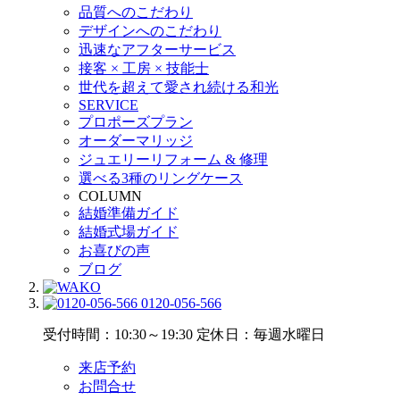
品質へのこだわり
デザインへのこだわり
迅速なアフターサービス
接客 × 工房 × 技能士
世代を超えて愛され続ける和光
SERVICE
プロポーズプラン
オーダーマリッジ
ジュエリーリフォーム & 修理
選べる3種のリングケース
COLUMN
結婚準備ガイド
結婚式場ガイド
お喜びの声
ブログ
0120-056-566
受付時間：10:30～19:30
定休日：毎週水曜日
来店予約
お問合せ