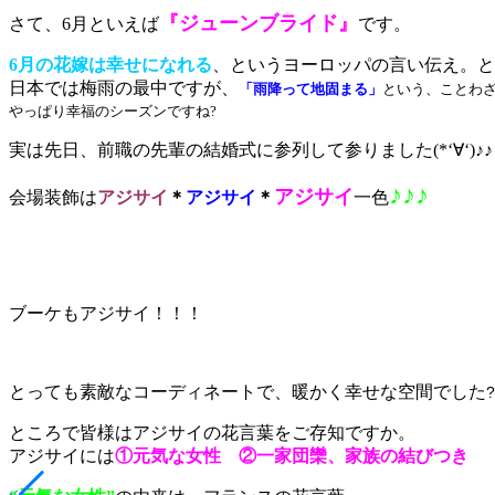
『ジューンブライド』
さて、6月といえば
です。
6月の花嫁は幸せになれる
、というヨーロッパの言い伝え。と
日本では梅雨の最中ですが、
「雨降って地固まる」
という、ことわ
やっぱり幸福のシーズンですね?
実は先日、前職の先輩の結婚式に参列して参りました(*‘∀‘)♪♪
♪♪♪
アジサイ
会場装飾は
アジサイ
＊
アジサイ
＊
一色
ブーケもアジサイ！！！
とっても素敵なコーディネートで、暖かく幸せな空間でした
?
ところで皆様はアジサイの花言葉をご存知ですか。
アジサイには
①元気な女性 ②一家団欒、家族の結びつき
<