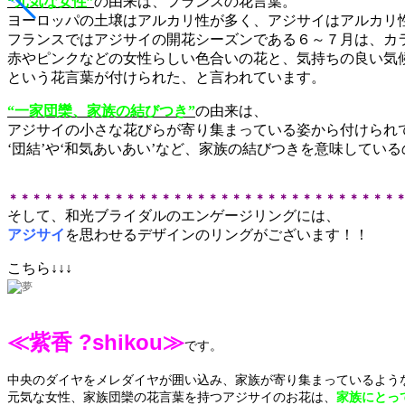
“元気な女性”
の由来は、フランスの花言葉。
ヨーロッパの土壌はアルカリ性が多く、アジサイはアルカリ
フランスではアジサイの開花シーズンである６～７月は、カ
赤やピンクなどの女性らしい色合いの花と、気持ちの良い気
という花言葉が付けられた、と言われています。
“一家団欒、家族の結びつき”
の由来は、
アジサイの小さな花びらが寄り集まっている姿から付けられ
‘団結’や‘和気あいあい’など、家族の結びつきを意味して
＊＊＊＊＊＊＊＊＊＊＊＊＊＊＊＊＊＊＊＊＊＊＊＊＊＊＊＊＊＊＊＊＊
そして、和光ブライダルのエンゲージリングには、
アジサイ
を思わせるデザインのリングがございます！！
こちら↓↓↓
≪紫香 ?shikou≫
です。
中央のダイヤをメレダイヤが囲い込み、家族が寄り集まっているよう
元気な女性、家族団欒の花言葉を持つアジサイのお花は、
家族にとっ