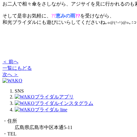
お二人で相々傘をさしながら、アジサイを見に行かれるのも
そして是非お気軽に、
??
恵みの雨
??
を受けながら、
和光ブライダルにも遊びにいらしてくださいね
｡o@(^-^)@o｡ﾆｺ
＜ 前へ
一覧にもどる
次へ ＞
SNS
・住所
広島県広島市中区本通5-11
・TEL