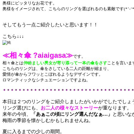
奥様にピッタリなお花です。
奥様をイメージされて、こちらのリングを選ばれるのも素敵です
(*’-‘
そしてもう一点ご紹介したいと思います！！
こちら↓↓↓
≪相々傘 ?aiaigasa≫
です。
相々傘とは
仲睦ましい男女が寄り添って一本の傘をさす
ことを言いま
こちらのリングは、傘をさしている二人の距離が縮まり、
愛情が傘からフワッとこぼれるようなデザインです。
ロマンティックなシチュエーションですよね。
＊＊＊＊＊＊＊＊＊＊＊＊＊＊＊＊＊＊＊＊＊＊＊＊＊＊＊＊＊＊＊＊＊
本日は２つのリングをご紹介しましたがいかがでしたでしょ
リング選びにも、
お二人の様々なストーリー
が重なります。
来年の今頃、
「あぁこの頃にリング選んだなぁ…」
と思いな
梅雨の季節を懐かしむかもしれませんね。
夏に入るまでの少しの期間。