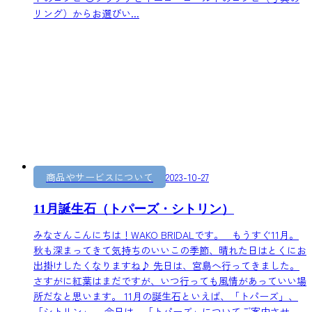
リング）からお選びい...
商品やサービスについて
2023-10-27
11月誕生石（トパーズ・シトリン）
みなさんこんにちは！WAKO BRIDALです。 もうすぐ11月。
秋も深まってきて気持ちのいいこの季節、晴れた日はとくにお
出掛けしたくなりますね♪ 先日は、宮島へ行ってきました。
さすがに紅葉はまだですが、いつ行っても風情があっていい場
所だなと思います。 11月の誕生石といえば、「トパーズ」、
「シトリン」。 今日は、「トパーズ」についてご案内させ