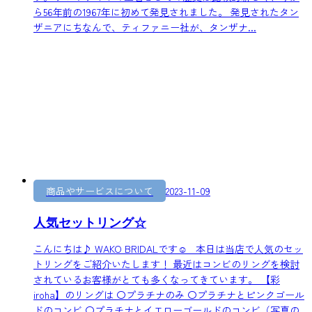
ら56年前の1967年に初めて発見されました。 発見されたタン
ザニアにちなんで、ティファニー社が、タンザナ...
商品やサービスについて
2023-11-09
人気セットリング☆
こんにちは♪ WAKO BRIDALです☺ 本日は当店で人気のセッ
トリングをご紹介いたします！ 最近はコンビのリングを検討
されているお客様がとても多くなってきています。 【彩
iroha】のリングは 〇プラチナのみ 〇プラチナとピンクゴール
ドのコンビ 〇プラチナとイエローゴールドのコンビ（写真の