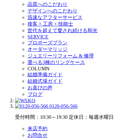
品質へのこだわり
デザインへのこだわり
迅速なアフターサービス
接客 × 工房 × 技能士
世代を超えて愛され続ける和光
SERVICE
プロポーズプラン
オーダーマリッジ
ジュエリーリフォーム & 修理
選べる3種のリングケース
COLUMN
結婚準備ガイド
結婚式場ガイド
お喜びの声
ブログ
0120-056-566
受付時間：10:30～19:30
定休日：毎週水曜日
来店予約
お問合せ