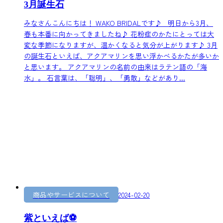
3月誕生石
みなさんこんにちは！ WAKO BRIDALです♪ 明日から3月、
春も本番に向かってきましたね♪ 花粉症のかたにとっては大
変な季節になりますが、温かくなると気分が上がります♪ 3月
の誕生石といえば、アクアマリンを思い浮かべるかたが多いか
と思います。 アクアマリンの名前の由来はラテン語の「海
水」。 石言葉は、「聡明」、「勇敢」などがあり...
商品やサービスについて
2024-02-20
紫といえば⚽