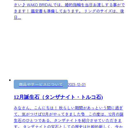
さい♪ WAKO BRIDALでは、婚約指輪を当日お渡しする事がで
きます！ 鑑定書も準備しております。 リングのサイズは、後
日...
商品やサービスについて
2023-12-01
12月誕生石（タンザナイト・トルコ石)
みなさん、こんにちは！ 秋らしい期間があっという間に過ぎ
て、気がつけば12月がやってきました🎅 この度は、12月の誕
生石のひとつである、タンザナイトを紹介させていただきま
す。 タンザナイトの宝石としての歴史は比較的新しく、今か