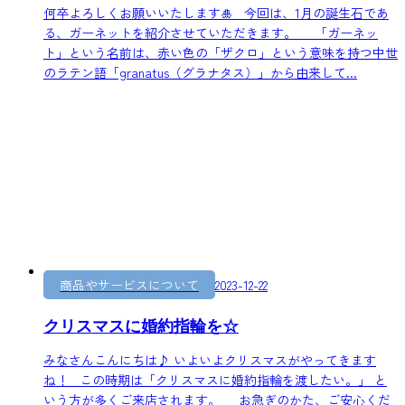
何卒よろしくお願いいたします🎍 今回は、1月の誕生石であ
る、ガーネットを紹介させていただきます。 「ガーネッ
ト」という名前は、赤い色の「ザクロ」という意味を持つ中世
のラテン語「granatus（グラナタス）」から由来して...
商品やサービスについて
2023-12-22
クリスマスに婚約指輪を☆
みなさんこんにちは♪ いよいよクリスマスがやってきます
ね！ この時期は「クリスマスに婚約指輪を渡したい。」 と
いう方が多くご来店されます。 お急ぎのかた、ご安心くだ