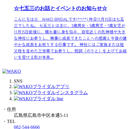
☆七五三のお話とイベントのお知らせ☆
こんにちは☆ WAKO BRIDALです(*^^*) 昨日11月15日は七五
三でしたね。 七五三とは主に、3歳男女・5歳男児・7歳女児が
11月15日前後に、晴れ着に身を包み、自宅近くの氏神様や大き
な神社にお参りし、無事に成長できたことへの感謝と今後の健
やかな成長をお祈りする行事です。 神社にはご家族または祖
父母を含めた三世帯でお参りし、祝詞（のりと）を上げてお祓
いを受ける形が本来...
SNS
・住所
広島県広島市中区本通5-11
・TEL
082-544-6666