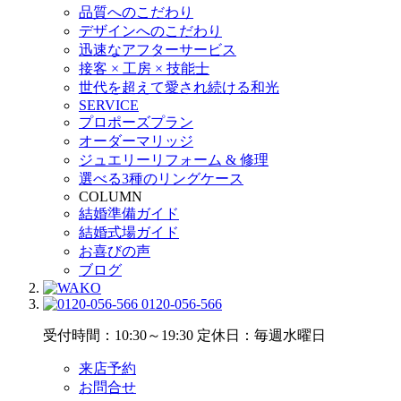
品質へのこだわり
デザインへのこだわり
迅速なアフターサービス
接客 × 工房 × 技能士
世代を超えて愛され続ける和光
SERVICE
プロポーズプラン
オーダーマリッジ
ジュエリーリフォーム & 修理
選べる3種のリングケース
COLUMN
結婚準備ガイド
結婚式場ガイド
お喜びの声
ブログ
0120-056-566
受付時間：10:30～19:30
定休日：毎週水曜日
来店予約
お問合せ