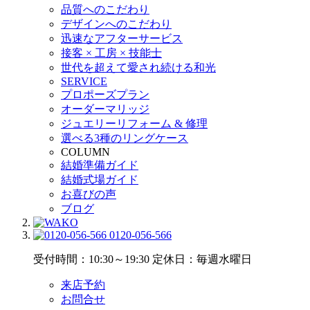
品質へのこだわり
デザインへのこだわり
迅速なアフターサービス
接客 × 工房 × 技能士
世代を超えて愛され続ける和光
SERVICE
プロポーズプラン
オーダーマリッジ
ジュエリーリフォーム & 修理
選べる3種のリングケース
COLUMN
結婚準備ガイド
結婚式場ガイド
お喜びの声
ブログ
0120-056-566
受付時間：10:30～19:30
定休日：毎週水曜日
来店予約
お問合せ