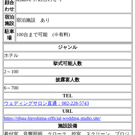
顔合
わせ
宿泊
宿泊施設 あり
施設
駐車
100台まで可能 (※有料)
場
ジャンル
ホテル
挙式可能人数
2～100
披露宴人数
6～700
TEL
ウェディングサロン直通：082-228-5743
URL
https://rihga-hiroshima-official-wedding.studio.site/
施設設備
着付室、音響照明、クローク、控室、スクリーン、プロジ