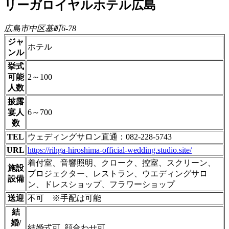
リーガロイヤルホテル広島
広島市中区基町6-78
ジャ
ホテル
ンル
挙式
可能
2～100
人数
披露
宴人
6～700
数
TEL
ウェディングサロン直通：082-228-5743
URL
https://rihga-hiroshima-official-wedding.studio.site/
着付室、音響照明、クローク、控室、スクリーン、
施設
プロジェクター、レストラン、ウエディングサロ
設備
ン、ドレスショップ、フラワーショップ
送迎
不可 ※手配は可能
結
婚/
結婚式可, 顔合わせ可