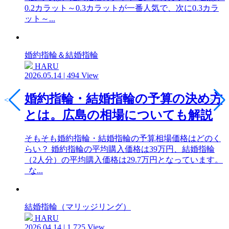
0.2カラット～0.3カラットが一番人気で、次に0.3カラ
ット～...
婚約指輪＆結婚指輪
HARU
2026.05.14 | 494 View
婚約指輪・結婚指輪の予算の決め方
<
>
とは。広島の相場についても解説
そもそも婚約指輪・結婚指輪の予算相場価格はどのく
らい？ 婚約指輪の平均購入価格は39万円、結婚指輪
（2人分）の平均購入価格は29.7万円となっています。
な...
結婚指輪（マリッジリング）
HARU
2026.04.14 | 1,725 View