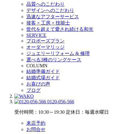
品質へのこだわり
デザインへのこだわり
迅速なアフターサービス
接客 × 工房 × 技能士
世代を超えて愛され続ける和光
SERVICE
プロポーズプラン
オーダーマリッジ
ジュエリーリフォーム & 修理
選べる3種のリングケース
COLUMN
結婚準備ガイド
結婚式場ガイド
お喜びの声
ブログ
0120-056-566
受付時間：10:30～19:30
定休日：毎週水曜日
来店予約
お問合せ