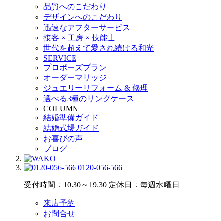
品質へのこだわり
デザインへのこだわり
迅速なアフターサービス
接客 × 工房 × 技能士
世代を超えて愛され続ける和光
SERVICE
プロポーズプラン
オーダーマリッジ
ジュエリーリフォーム & 修理
選べる3種のリングケース
COLUMN
結婚準備ガイド
結婚式場ガイド
お喜びの声
ブログ
0120-056-566
受付時間：10:30～19:30
定休日：毎週水曜日
来店予約
お問合せ