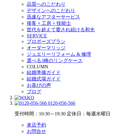
品質へのこだわり
デザインへのこだわり
迅速なアフターサービス
接客 × 工房 × 技能士
世代を超えて愛され続ける和光
SERVICE
プロポーズプラン
オーダーマリッジ
ジュエリーリフォーム & 修理
選べる3種のリングケース
COLUMN
結婚準備ガイド
結婚式場ガイド
お喜びの声
ブログ
0120-056-566
受付時間：10:30～19:30
定休日：毎週水曜日
来店予約
お問合せ