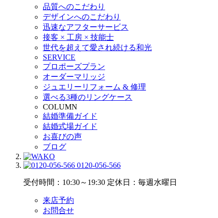
品質へのこだわり
デザインへのこだわり
迅速なアフターサービス
接客 × 工房 × 技能士
世代を超えて愛され続ける和光
SERVICE
プロポーズプラン
オーダーマリッジ
ジュエリーリフォーム & 修理
選べる3種のリングケース
COLUMN
結婚準備ガイド
結婚式場ガイド
お喜びの声
ブログ
0120-056-566
受付時間：10:30～19:30
定休日：毎週水曜日
来店予約
お問合せ