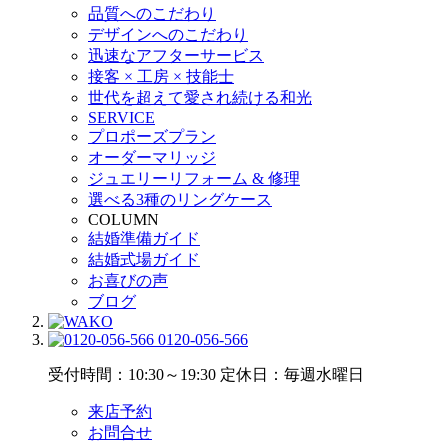
品質へのこだわり
デザインへのこだわり
迅速なアフターサービス
接客 × 工房 × 技能士
世代を超えて愛され続ける和光
SERVICE
プロポーズプラン
オーダーマリッジ
ジュエリーリフォーム & 修理
選べる3種のリングケース
COLUMN
結婚準備ガイド
結婚式場ガイド
お喜びの声
ブログ
0120-056-566
受付時間：10:30～19:30
定休日：毎週水曜日
来店予約
お問合せ