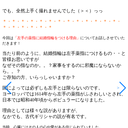
でも、全然上手く撮れませんでした（＞＜）っっ
＊・＊・＊・＊・＊・＊・＊・＊・＊・＊・＊・＊・＊・
＊・＊・＊・＊・＊・＊
今回は
「左手の薬指に結婚指輪をつける理由」
についてお話しさせていた
だきます！
当たり前のように、結婚指輪は左手薬指につけるもの・・と
皆様お思いですが
なぜその指なのか。。？家事をするのに邪魔にならないか
ら。。？
ご存知の方、いらっしゃいますか？
<
>
国によっては必ずしも左手とは限らないのです。
ヨーロッパでは1614年から左手の薬指がふさわしいとされ、
日本では昭和40年頃からポピュラーになりました。
理由としては様々な説がありますが、
なかでも、古代ギリシャの説が有名です。
当時、心臓にはその人の心や愛がある信じられていました。