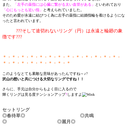
また、
「左手の薬指には心臓に繋がる太い血管がある」
といわれており
「心にもっとも近い指」
と考えられていました。
そのため愛が永遠に結びつく為に左手の薬指に結婚指輪を着けるようにな
ったと言われています。
???そして途切れないリング（円）は永遠と輪廻の象
徴です
???
＊・＊・＊・＊・＊・＊・＊・＊・＊・＊・＊・＊・＊・
＊・＊・＊・＊・＊・＊・＊・＊
このようなとても素敵な意味があったんですね～♪?
沢山の想いと共につける大切なリングですね！！
さらに、手元は自分からもよく
目に入るので
輝くリングは見る度テンションアップ
?
しますよ
セットリング
◎春待草◎ ◎共鳴
◎ ◎麗月◎