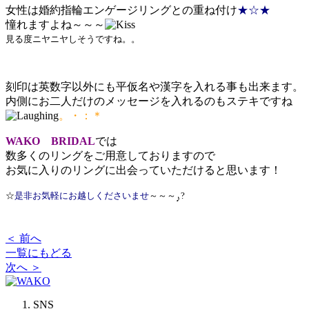
女性は婚約指輪エンゲージリングとの重ね付け
★☆★
憧れますよね～～～
見る度ニヤニヤしそうですね。。
刻印は英数字以外にも平仮名や漢字を入れる事も出来ます。
内側にお二人だけのメッセージを入れるのもステキですね
。・：＊
WAKO BRIDAL
では
数多くのリングをご用意しておりますので
お気に入りのリングに出会っていただけると思います！
☆
是非
お気
軽にお
越しくださいませ
～～～
?
♪
＜ 前へ
一覧にもどる
次へ ＞
SNS