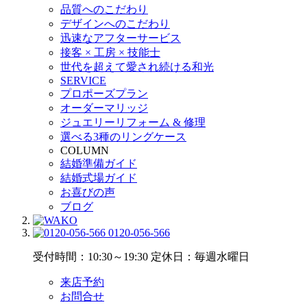
品質へのこだわり
デザインへのこだわり
迅速なアフターサービス
接客 × 工房 × 技能士
世代を超えて愛され続ける和光
SERVICE
プロポーズプラン
オーダーマリッジ
ジュエリーリフォーム & 修理
選べる3種のリングケース
COLUMN
結婚準備ガイド
結婚式場ガイド
お喜びの声
ブログ
0120-056-566
受付時間：10:30～19:30
定休日：毎週水曜日
来店予約
お問合せ