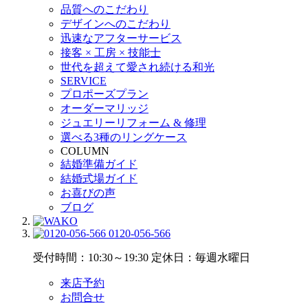
品質へのこだわり
デザインへのこだわり
迅速なアフターサービス
接客 × 工房 × 技能士
世代を超えて愛され続ける和光
SERVICE
プロポーズプラン
オーダーマリッジ
ジュエリーリフォーム & 修理
選べる3種のリングケース
COLUMN
結婚準備ガイド
結婚式場ガイド
お喜びの声
ブログ
0120-056-566
受付時間：10:30～19:30
定休日：毎週水曜日
来店予約
お問合せ