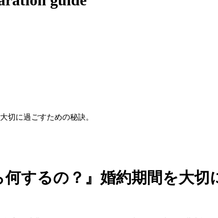
ration guide
を大切に過ごすための秘訣。
たら何するの？』婚約期間を大