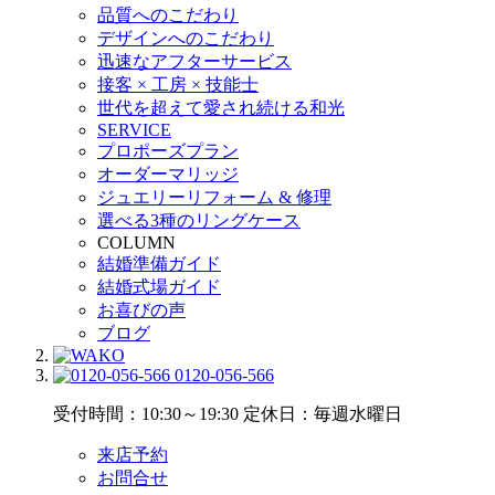
品質へのこだわり
デザインへのこだわり
迅速なアフターサービス
接客 × 工房 × 技能士
世代を超えて愛され続ける和光
SERVICE
プロポーズプラン
オーダーマリッジ
ジュエリーリフォーム & 修理
選べる3種のリングケース
COLUMN
結婚準備ガイド
結婚式場ガイド
お喜びの声
ブログ
0120-056-566
受付時間：10:30～19:30
定休日：毎週水曜日
来店予約
お問合せ