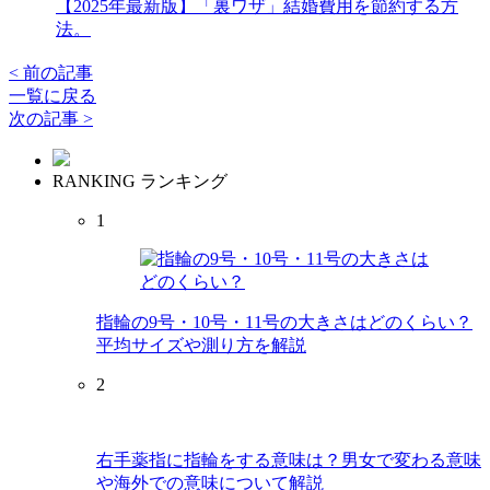
【2025年最新版】「裏ワザ」結婚費用を節約する方
法。
< 前の記事
一覧に戻る
次の記事 >
RANKING
ランキング
1
指輪の9号・10号・11号の大きさはどのくらい？
平均サイズや測り方を解説
2
右手薬指に指輪をする意味は？男女で変わる意味
や海外での意味について解説