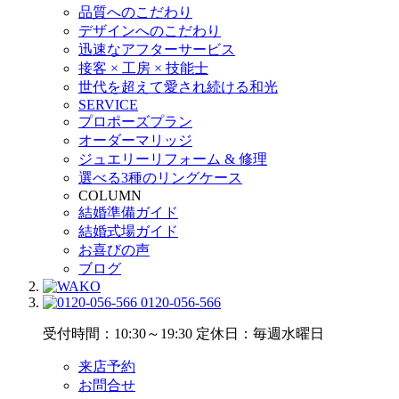
品質へのこだわり
デザインへのこだわり
迅速なアフターサービス
接客 × 工房 × 技能士
世代を超えて愛され続ける和光
SERVICE
プロポーズプラン
オーダーマリッジ
ジュエリーリフォーム & 修理
選べる3種のリングケース
COLUMN
結婚準備ガイド
結婚式場ガイド
お喜びの声
ブログ
0120-056-566
受付時間：10:30～19:30
定休日：毎週水曜日
来店予約
お問合せ