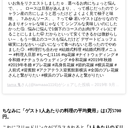
いお魚をリクエストしました☺️ . 選べるお肉にちょっと悩ん
で、、。 ロースは旦那があんまり、、って感じだったので シ
ャラン産の方にしようと思ったけど よくよく見て柚子と味
噌、、？みかんソース、、？って😂 若いゲストばかりなので
あまりオシャレな味じゃなくて シンプルな美味しいのにした
かった🤔 . 悩みに悩んで1個下のコースのお肉(牛フィレ)にす
ることにしました🤭 だからといって安くできるかは微妙らし
い～‬ . もう一個上のコースも悩んだけど デザートビュッフェ
確実におなかいっぱいになって食べれないと思ったのでやめ
ました🙄 . #料理打ち合わせ #結婚式料理 #結婚式料理メニュ
ー #料理人旦那 #ちーむ1116 #tg花嫁 #ナイトウェディング #
令和婚 #ナチュラルウェディング #令和花嫁 #2019年秋婚
#2019年冬婚 #プレ花嫁 #高身長花嫁 #節約花嫁 #横浜花嫁 #
人前式 #迎賓館 #アクアテラス迎賓館新横浜 #全国のプレ花嫁
さんと繋がりたい #横浜のプレ花嫁さんと繋がりたい
tama 🐈
さん(@tamaaa1116)がシェアした投稿 –
2019年 9月月14日午前6時47分PDT
ちなみに「ゲスト1人あたりの料理の平均費用」は1万5700
円。
これにフリードリンクがプラスされると
「1人あたりのドリ