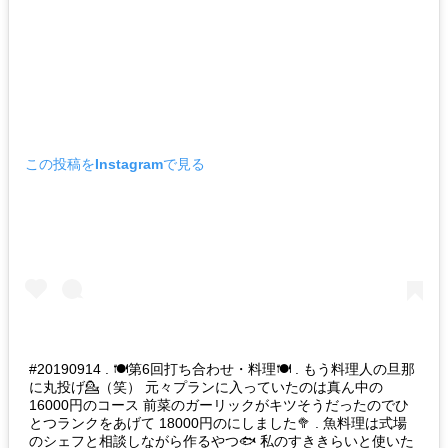
この投稿をInstagramで見る
#20190914 .‪ 🍽第6回打ち合わせ・料理🍽 .‬ ‪もう料理人の旦那
に丸投げ💁（笑）‬ ‪元々プランに入っていたのは真ん中の
16000円のコース 前菜のガーリックがキツそうだったのでひ
とつランクをあげて 18000円のにしました🥦 . 魚料理は式場
のシェフと相談しながら作るやつ🐟 私のすききらいと使いた